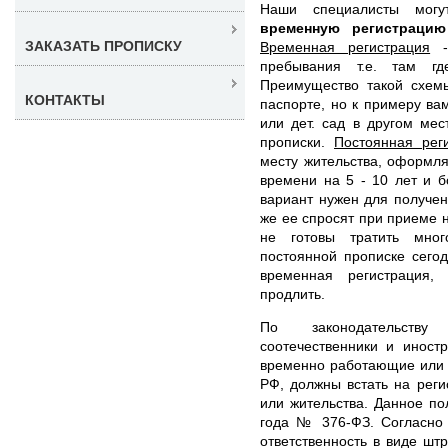
Наши специалисты мог
временную регистраци
ЗАКАЗАТЬ ПРОПИСКУ
Временная регистрация
- 
пребывания т.е. там гд
Преимущество такой схемы
КОНТАКТЫ
паспорте, но к примеру ва
или дет. сад в другом ме
прописки.
Постоянная рег
месту жительства, оформл
времени на 5 - 10 лет и б
вариант нужен для получен
же ее спросят при приеме н
не готовы тратить мног
постоянной прописке сего
временная регистрация,
продлить.
По законодательств
соотечественники и иност
временно работающие или 
РФ, должны встать на рег
или жительства. Данное по
года № 376-ФЗ. Согласно 
ответственность в виде шт